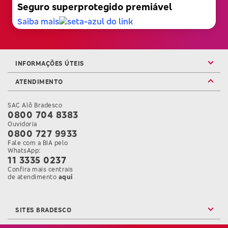
Seguro superprotegido premiável
Saiba mais
INFORMAÇÕES ÚTEIS
ATENDIMENTO
SAC Alô Bradesco
0800 704 8383
Ouvidoria
0800 727 9933
Fale com a BIA pelo
WhatsApp:
11 3335 0237
Confira mais centrais
Confira mais informações sobre as Centrais de Atendi
de atendimento
aqui
SITES BRADESCO