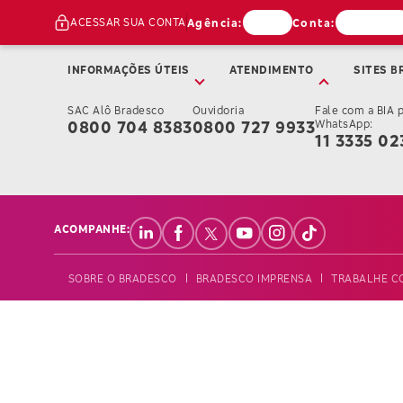
ACESSAR SUA CONTA
Agência:
Conta:
INFORMAÇÕES ÚTEIS
ATENDIMENTO
SITES B
SAC Alô Bradesco
Ouvidoria
Fale com a BIA 
0800 704 8383
0800 727 9933
WhatsApp:
11 3335 02
ACOMPANHE:
SOBRE O BRADESCO
BRADESCO IMPRENSA
TRABALHE C