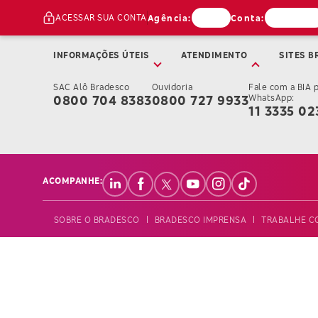
ACESSAR SUA CONTA
Agência:
Conta:
INFORMAÇÕES ÚTEIS
ATENDIMENTO
SITES B
SAC Alô Bradesco
Ouvidoria
Fale com a BIA 
0800 704 8383
0800 727 9933
WhatsApp:
11 3335 02
ACOMPANHE:
SOBRE O BRADESCO
BRADESCO IMPRENSA
TRABALHE C